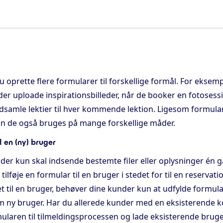
r
 oprette flere formularer til forskellige formål. For eksem
er uploade inspirationsbilleder, når de booker en fotosessi
dsamle lektier til hver kommende lektion. Ligesom formular
kan de også bruges på mange forskellige måder.
l en (ny) bruger
nder kun skal indsende bestemte filer eller oplysninger én 
ilføje en formular til en bruger i stedet for til en reservati
t til en bruger, behøver dine kunder kun at udfylde formul
om ny bruger. Har du allerede kunder med en eksisterende ko
rmularen til tilmeldingsprocessen og lade eksisterende brug