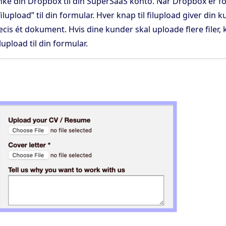
nke din Dropbox til din SuperSaaS konto. Når Dropbox er f
filupload” til din formular. Hver knap til filupload giver din
cis ét dokument. Hvis dine kunder skal uploade flere filer, k
ilupload til din formular.