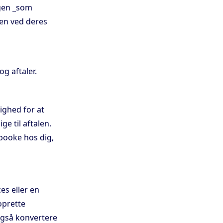
ngen _som
en ved deres
og aftaler.
ighed for at
ge til aftalen.
booke hos dig,
es eller en
oprette
også konvertere