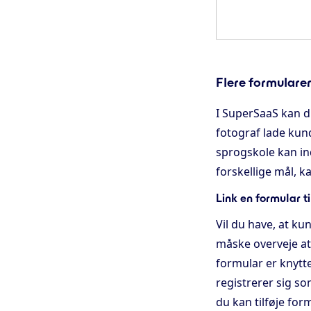
Flere formulare
I SuperSaaS kan du
fotograf lade kund
sprogskole kan in
forskellige mål, 
Link en formular ti
Vil du have, at ku
måske overveje at t
formular er knytte
registrerer sig s
du kan tilføje fo