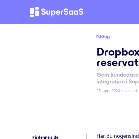
Blog
Dropbox 
reservat
Gem kundedata 
integration i Su
25. april 2024
•
Læsetid: 
Har du nogensinde
På denne side