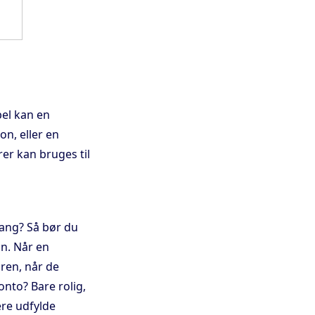
pel kan en
on, eller en
er kan bruges til
gang? Så bør du
on. Når en
aren, når de
nto? Bare rolig,
ere udfylde