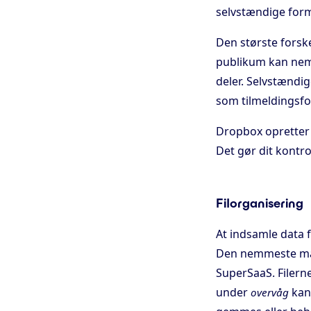
selvstændige form
Den største forske
publikum kan nemt 
deler. Selvstændig
som tilmeldingsfo
Dropbox opretter 
Det gør dit kontr
Filorganisering
At indsamle data 
Den nemmeste måde
SuperSaaS. Filern
under
kan
overvåg