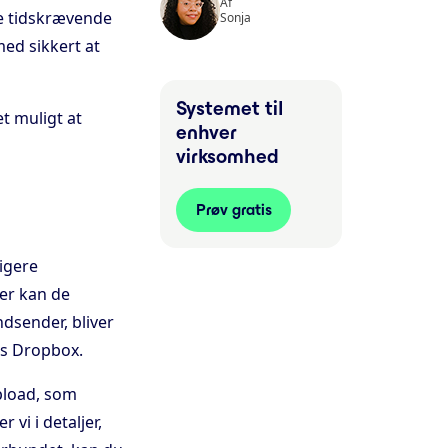
Af
re tidskrævende
Sonja
ed sikkert at
Systemet til
t muligt at
enhver
virksomhed
Prøv gratis
ligere
rer kan de
dsender, bliver
os Dropbox.
upload, som
r vi i detaljer,