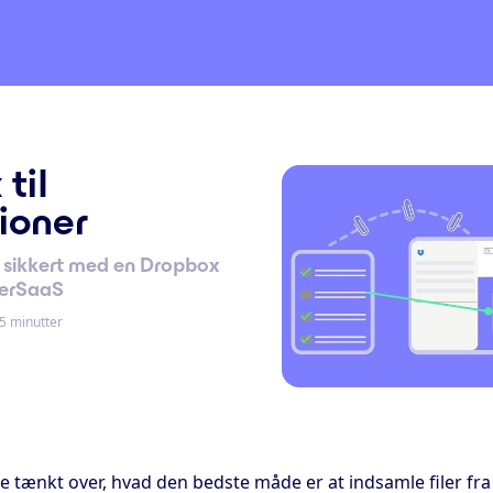
til
ioner
sikkert med en Dropbox
perSaaS
5 minutter
 tænkt over, hvad den bedste måde er at indsamle filer fra