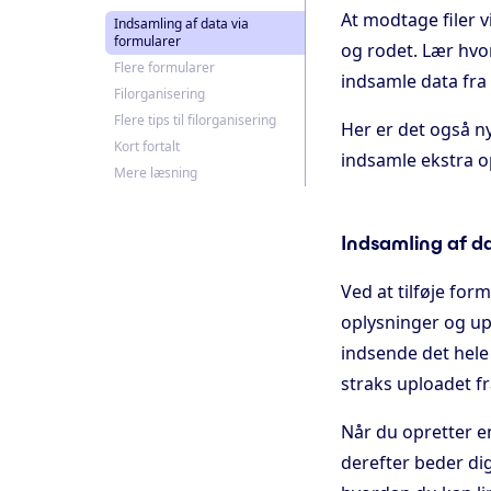
At modtage filer 
Indsamling af data via
formularer
og rodet. Lær hvo
Flere formularer
indsamle data fra
Filorganisering
Flere tips til filorganisering
Her er det også n
Kort fortalt
indsamle ekstra o
Mere læsning
Indsamling af da
Ved at tilføje for
oplysninger og upl
indsende det hele 
straks uploadet f
Når du opretter en
derefter beder dig