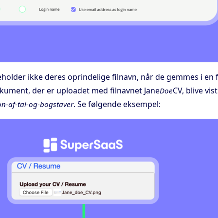
holder ikke deres oprindelige filnavn, når de gemmes i en 
okument, der er uploadet med filnavnet Jane
CV, blive vi
Doe
. Se følgende eksempel:
on-af-tal-og-bogstaver