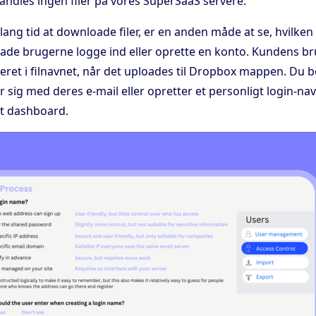
ndles ingen filer på vores SuperSaaS servere.
lang tid at downloade filer, er en anden måde at se, hvilken f
 lade brugerne logge ind eller oprette en konto. Kundens b
eret i filnavnet, når det uploades til Dropbox mappen. Du
 sig med deres e-mail eller opretter et personligt login-na
it dashboard.