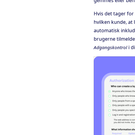
gemmes eller beha
Hvis det tager for 
hvilken kunde, at
automatisk inklud
brugerne tilmelder
i d
Adgangskontrol