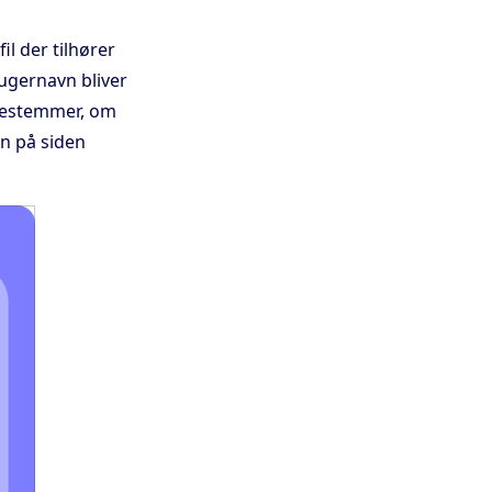
il der tilhører
rugernavn bliver
 bestemmer, om
vn på siden