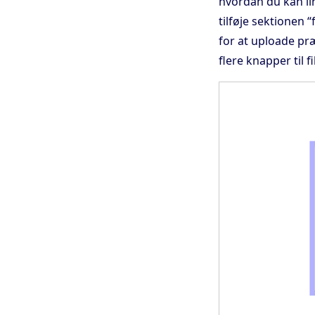
hvordan du kan li
tilføje sektionen “
for at uploade præ
flere knapper til f