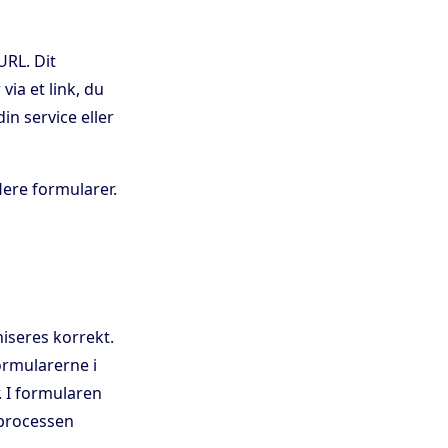
URL. Dit
via et link, du
in service eller
ere formularer.
iseres korrekt.
ormularerne i
. I formularen
 processen