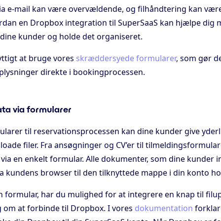
via e-mail kan være overvældende, og filhåndtering kan væ
rdan en Dropbox integration til SuperSaaS kan hjælpe dig m
 dine kunder og holde det organiseret.
yttigt at bruge vores
skræddersyede formularer
, som gør de
plysninger direkte i bookingprocessen.
ta via formularer
mularer til reservationsprocessen kan dine kunder give yder
oade filer. Fra ansøgninger og CV’er til tilmeldingsformula
via en enkelt formular. Alle dokumenter, som dine kunder in
ra kundens browser til den tilknyttede mappe i din konto h
 formular, har du mulighed for at integrere en knap til fil
 om at forbinde til Dropbox. I vores
dokumentation
forklare