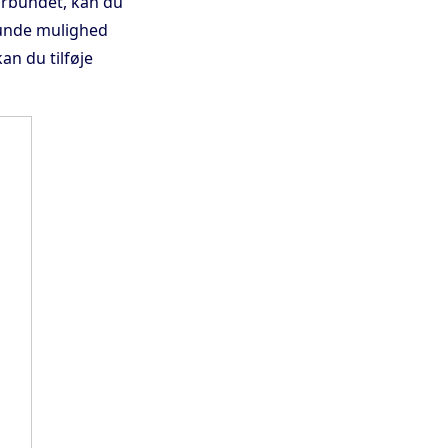
orbundet, kan du
 kunde mulighed
an du tilføje