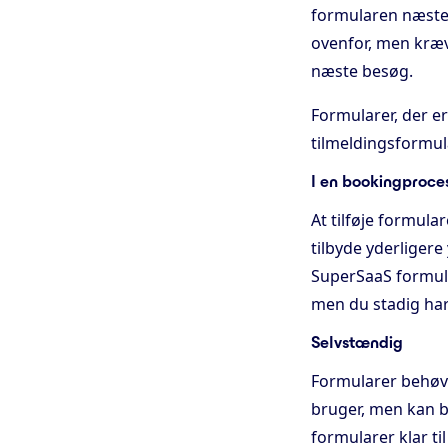
formularen næste 
ovenfor, men kræv
næste besøg.
Formularer, der er
tilmeldingsformular
I en bookingproce
At tilføje formul
tilbyde yderligere 
SuperSaaS formula
men du stadig har 
Selvstændig
Formularer behøve
bruger, men kan b
formularer klar t