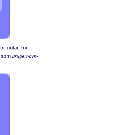
formular. For
st som
Brugernavn-