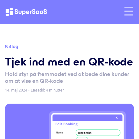
Blog
Tjek ind med en QR-kode
Hold styr på fremmødet ved at bede dine kunder
om at vise en QR-kode
14. maj 2024
•
Læsetid: 4 minutter